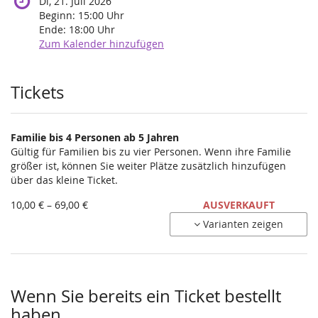
Di, 21. Juli 2026
Beginn:
15:00
Uhr
Ende:
18:00
Uhr
Zum Kalender hinzufügen
Produkte
Tickets
Familie bis 4 Personen ab 5 Jahren
Gültig für Familien bis zu vier Personen. Wenn ihre Familie
größer ist, können Sie weiter Plätze zusätzlich hinzufügen
über das kleine Ticket.
von
10,00 € – 69,00 €
AUSVERKAUFT
10,00 €
Varianten zeigen
bis
69,00 €
Wenn Sie bereits ein Ticket bestellt
haben