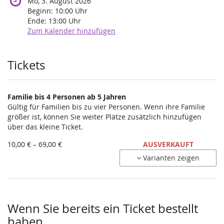
Mo, 3. August 2026
Beginn:
10:00
Uhr
Ende:
13:00
Uhr
Zum Kalender hinzufügen
Produkte
Tickets
Familie bis 4 Personen ab 5 Jahren
Gültig für Familien bis zu vier Personen. Wenn ihre Familie
größer ist, können Sie weiter Plätze zusätzlich hinzufügen
über das kleine Ticket.
von
10,00 € – 69,00 €
AUSVERKAUFT
10,00 €
Varianten zeigen
bis
69,00 €
Wenn Sie bereits ein Ticket bestellt
haben