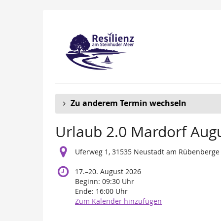
Zum
Haupt-
Inhalt
springen
Zu anderem Termin wechseln
Urlaub 2.0 Mardorf Aug
Uferweg 1, 31535 Neustadt am Rübenberge
bis
17.
–
20. August 2026
Beginn:
09:30
Uhr
Ende:
16:00
Uhr
Zum Kalender hinzufügen